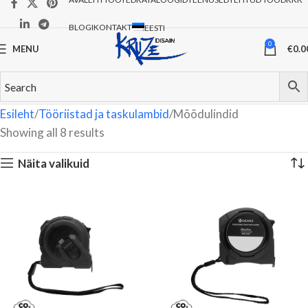
BLOGI
KONTAKT
EESTI
0
MENU
€
0.0
Esileht
Tööriistad ja taskulambid
Mõõdulindid
Showing all 8 results
Näita valikuid