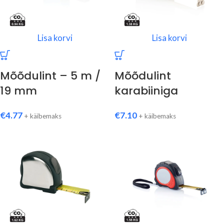
Lisa korvi
Lisa korvi
Mõõdulint – 5 m /
Mõõdulint
19 mm
karabiiniga
€
4.77
€
7.10
+ käibemaks
+ käibemaks