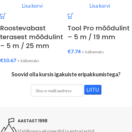
Lisa korvi
Lisa korvi
Roostevabast
Tool Pro mõõdulint
terasest mõõdulint
– 5 m / 19 mm
– 5 m / 25 mm
€
7.74
+ käibemaks
€
10.67
+ käibemaks
Soovid olla kursis igakuiste eripakkumistega?
LIITU
AASTAST 1998
Valdkonna eksperdid ja entusiastid.