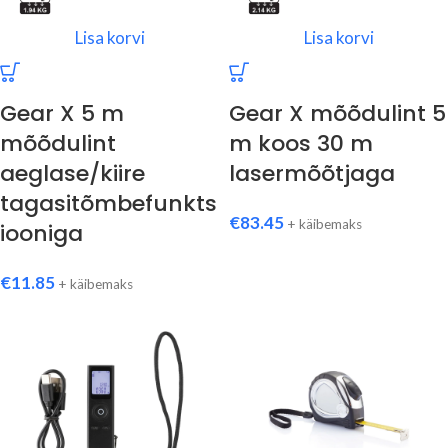
Lisa korvi
Lisa korvi
Gear X 5 m
Gear X mõõdulint 5
mõõdulint
m koos 30 m
aeglase/kiire
lasermõõtjaga
tagasitõmbefunkts
€
83.45
+ käibemaks
iooniga
€
11.85
+ käibemaks