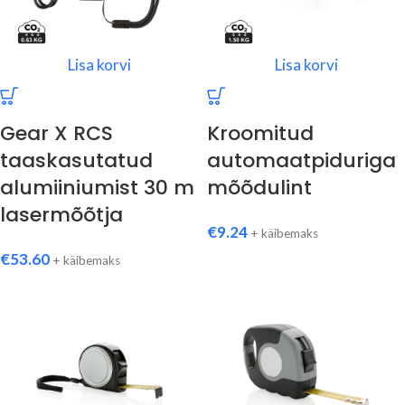
Lisa korvi
Lisa korvi
Gear X RCS
Kroomitud
taaskasutatud
automaatpiduriga
alumiiniumist 30 m
mõõdulint
lasermõõtja
€
9.24
+ käibemaks
€
53.60
+ käibemaks