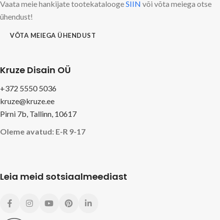
Vaata meie hankijate tootekatalooge
SIIN
või võta meiega otse
ühendust!
VÕTA MEIEGA ÜHENDUST
Kruze Disain OÜ
+372 5550 5036
kruze@kruze.ee
Pirni 7b, Tallinn, 10617
Oleme avatud: E-R 9-17
Leia meid sotsiaalmeediast